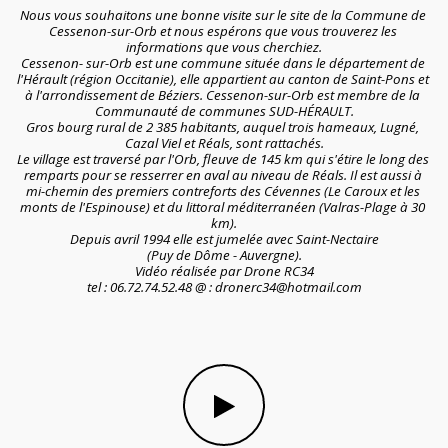
Nous vous souhaitons une bonne visite sur le site de la Commune de 
Cessenon-sur-Orb et nous espérons que vous trouverez les 
informations que vous cherchiez.
Cessenon- sur-Orb est une commune située dans le département de 
l'Hérault (région Occitanie), elle appartient au canton de Saint-Pons et 
à l'arrondissement de Béziers. Cessenon-sur-Orb est membre de la 
Communauté de communes SUD-HÉRAULT.
Gros bourg rural de 2 385 habitants, auquel trois hameaux, Lugné, 
Cazal Viel et Réals, sont rattachés.
Le village est traversé par l'Orb, fleuve de 145 km qui s'étire le long des 
remparts pour se resserrer en aval au niveau de Réals. Il est aussi à 
mi-chemin des premiers contreforts des Cévennes (Le Caroux et les 
monts de l'Espinouse) et du littoral méditerranéen (Valras-Plage à 30 
km).
Depuis avril 1994 elle est jumelée avec Saint-Nectaire
(Puy de Dôme - Auvergne).
Vidéo réalisée par Drone RC34
tel : 06.72.74.52.48 @ : dronerc34@hotmail.com