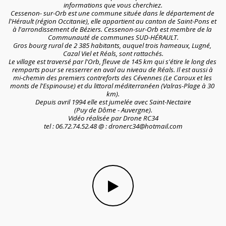
informations que vous cherchiez.
Cessenon- sur-Orb est une commune située dans le département de 
l'Hérault (région Occitanie), elle appartient au canton de Saint-Pons et 
à l'arrondissement de Béziers. Cessenon-sur-Orb est membre de la 
Communauté de communes SUD-HÉRAULT.
Gros bourg rural de 2 385 habitants, auquel trois hameaux, Lugné, 
Cazal Viel et Réals, sont rattachés.
Le village est traversé par l'Orb, fleuve de 145 km qui s'étire le long des 
remparts pour se resserrer en aval au niveau de Réals. Il est aussi à 
mi-chemin des premiers contreforts des Cévennes (Le Caroux et les 
monts de l'Espinouse) et du littoral méditerranéen (Valras-Plage à 30 
km).
Depuis avril 1994 elle est jumelée avec Saint-Nectaire
(Puy de Dôme - Auvergne).
Vidéo réalisée par Drone RC34
tel : 06.72.74.52.48 @ : dronerc34@hotmail.com