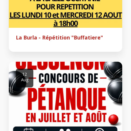
La Burla - Répétition "Buffatiere"
12
Aug